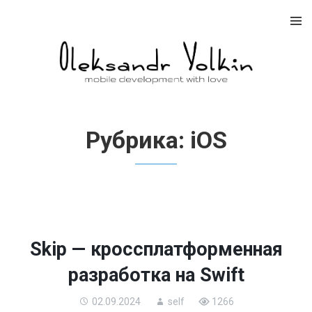
Skip
to
content
Рубрика:
iOS
Skip — кроссплатформенная
разработка на Swift
02.09.2024
self
1266